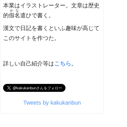
本業はイラストレーター。文章は歴史
かな
的
假名
遣ひで書く。
漢文で日記を書くといふ趣味が高じて
このサイトを作つた。
詳しい自己紹介等は
こちら
。
Tweets by kakukanbun