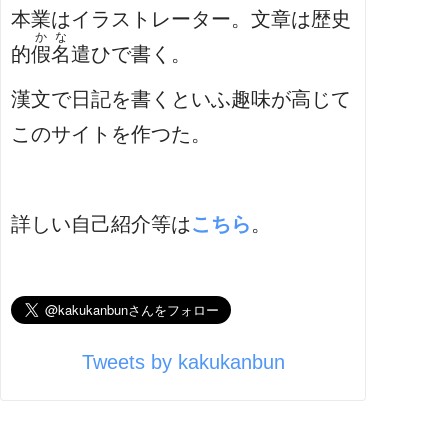
本業はイラストレーター。文章は歴史
かな
的
假名
遣ひで書く。
漢文で日記を書くといふ趣味が高じて
このサイトを作つた。
詳しい自己紹介等は
こちら
。
Tweets by kakukanbun